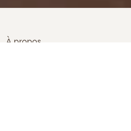
À propos
Miarakap est un investisseur et
accélérateur d’entrepreneurs à impacts
Notre vision
Nous croyons que le développement de Madagascar
passera par le renforcement d’un secteur privé
performant et responsable, constitué
d’entrepreneurs et de PME enracinés dans le pays,
qui créent des emplois, commercialisent des biens et