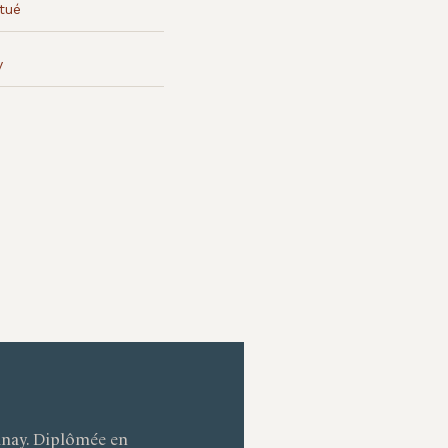
tué
y
nay. Diplômée en