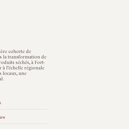
ière cohorte de
ans la transformation de
oduits séchés, à Fort-
 à l’échelle régionale
s locaux, une
l.
A
ire