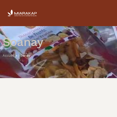
Soanay
Accueil
»
Soanay