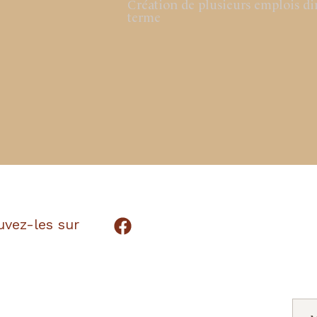
Création de plusieurs emplois dir
terme
uvez-les sur