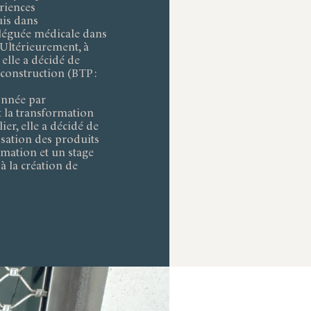
riences
uis dans
déléguée médicale dans
 Ultérieurement, à
lle a décidé de
 construction (BTP :
ionnée par
t la transformation
ier, elle a décidé de
isation des produits
ormation et un stage
à la création de