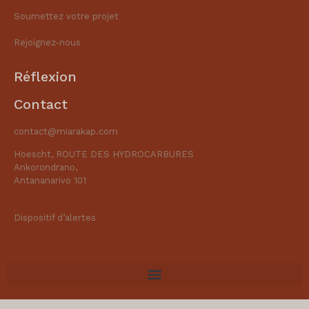
Soumettez votre projet
Rejoignez-nous
Réflexion
Contact
contact@miarakap.com
Hoescht, ROUTE DES HYDROCARBURES
Ankorondrano,
Antananarivo 101
Dispositif d’alertes