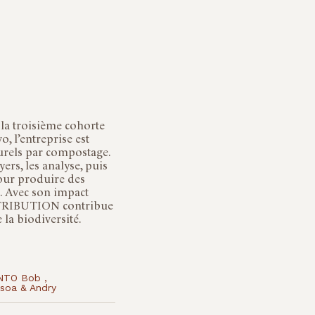
 troisième cohorte
o, l’entreprise est
turels par compostage.
yers, les analyse, puis
our produire des
s. Avec son impact
STRIBUTION contribue
 la biodiversité.
NTO Bob ,
oa & Andry