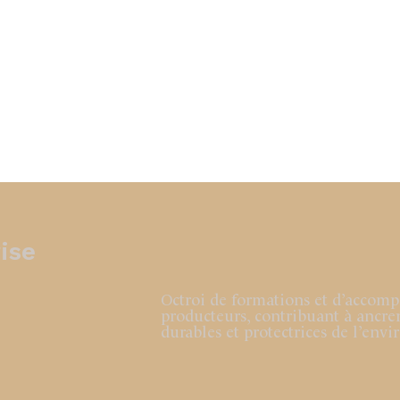
ise
Octroi de formations et d’acco
producteurs, contribuant à ancrer
durables et protectrices de l’en