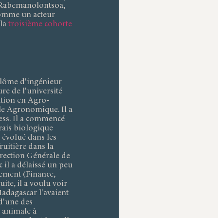
 Rabemanolontsoa,
mme un acteur
 la
troisième cohorte
iplôme d'ingénieur
re de l'université
sation en Agro-
e Agronomique. Il a
ess. Il a commencé
rais biologique
 évolué dans les
ruitière dans la
rection Générale de
 il a délaissé un peu
ement (Finance,
uite, il a voulu voir
adagascar l'avaient
 d'une des
n animale à