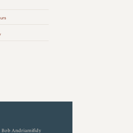
urs
y
: Bob Andriamifidy