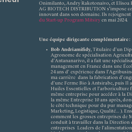
Onimilanto, Andry Rakotonaivo, et Elisoa
AG BIOTECH DISTRIBUTION s’impose co
innovant dans son domaine. Ils rejoignent
du Start-up Program Mitsiry
en mai 2024.
Une équipe dirigeante complémentaire :
Bob Andriamifidy
, Titulaire d'un D
Agronome de spécialisation Agricultu
d'Antananarivo, il a fait une spéciali
management en France dans une Écol
24 ans d' expérience dans l'Agribusin
ma carrière dans la fabrication d'eng
d'une Ferme Bio à Antsirabe, puis Il a
Huiles Essentielles et l'arboriculture f
même entreprise pour accéder à la Di
la même Entreprise 10 ans après, donc
le côté technique pour du pur manag
Marketing, Logistique, Qualité... ). Ens
comment les grosses entreprises de M
conduit à travailler dans la Direction
entreprises Leaders de l'alimentatio