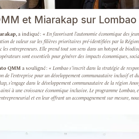
 QMM et Miarakap sur Lombao
iarakap
, a indiqué : «
En favorisant l’autonomie économique des jeune
on de valeur sur les filières prioritaires pré-identifiées par la Région.
 les entrepreneurs. Elle prend tout son sens dans un hotspot de biodiv
es opérateurs sont essentiels pour générer des impacts économiques, so
Tinto QMM
a souligné :
« Lombao s’inscrit dans la stratégie de respon
n de l’entreprise pour un développement communautaire inclusif et du
ap, s’engage dans le développement communautaire de la région Anosy
 ainsi à une croissance économique inclusive. Le programme Lombao, es
t entrepreneurial et en leur offrant un accompagnement sur mesure, nou