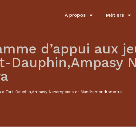
À propos
Métiers
amme d’appui aux j
ort-Dauphin,Ampasy 
a
rs à Fort-Dauphin,Ampasy Nahampoana et Mandromondromotra