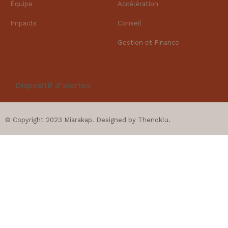
Équipe
Accélération
Impacts
Conseil
Gestion et Finance​
Dispositif d’alertes
© Copyright 2023 Miarakap. Designed by
Thenoklu
.