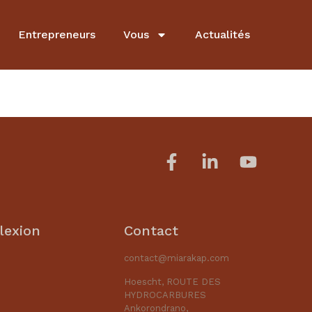
Entrepreneurs
Vous
Actualités
lexion
Contact
contact@miarakap.com
Hoescht, ROUTE DES
HYDROCARBURES
Ankorondrano,