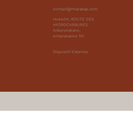
contact@miarakap.com
Hoescht, ROUTE DES
HYDROCARBURES
Ankorondrano,
Antananarivo 101
Dispositif d’alertes