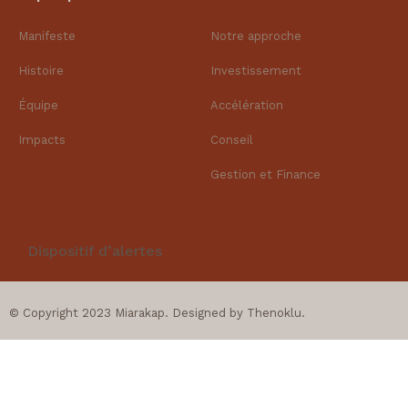
Manifeste
Notre approche
Histoire
Investissement
Équipe
Accélération
Impacts
Conseil
Gestion et Finance​
Dispositif d’alertes
© Copyright 2023 Miarakap. Designed by
Thenoklu
.