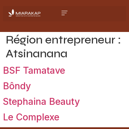
Région entrepreneur :
Atsinanana
BSF Tamatave
Bôndy
Stephaina Beauty
Le Complexe