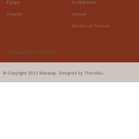
Équipe
Accélération
Impacts
Conseil
Gestion et Finance​
Dispositif d’alertes
© Copyright 2023 Miarakap. Designed by
Thenoklu
.