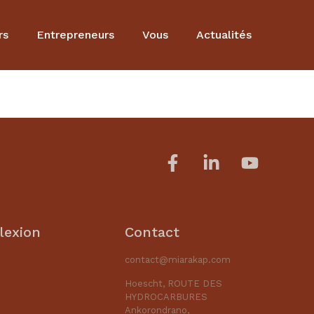
rs
Entrepreneurs
Vous
Actualités
lexion
Contact
contact@miarakap.com
Hoescht, ROUTE DES
HYDROCARBURES
Ankorondrano,