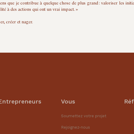
e sens que je contribue à quelque chose de plus grand : valoriser les initi
lité à des actions qui ont un vrai impact. »
er, créer et nager.
Entrepreneurs
Vous
Réf
Soumettez votre projet
Rejoignez-nous