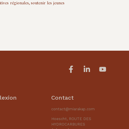
atives régionales, soutenir les jeunes
lexion
Contact
contact@miarakap.com
Hoescht, ROUTE DES
HYDROCARBURES